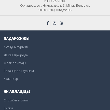
УНП 192798393
Юр. адрас: вул. Някрасава, д. 3, Мінск, Беларусь
10:00-19:00, штодзень
ПАДАРОЖЖЫ
Актыўны турызм
Дзікая прырода
Фолк-прыгоды
Валанцёрскі турызм
Каляндар
ЯК АПЛАЦІЦЬ?
Спосабы аплаты
Зніжкі