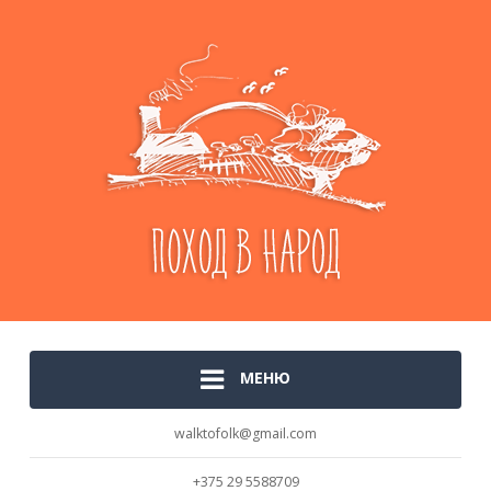
МЕНЮ
walktofolk@gmail.com
+375 29 5588709