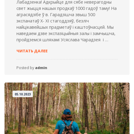
Лабадзенка! Адкрыйце для сябе неверагодны
свет жыцця нашых продкаў 1000 гадоў таму! На
аграсядзібе ў в. Гарадзішча звыш 500
экспанатаў Х- ХІ стагоддзяў, безліч
найцікавейшых прадметаў і каштоўнасцей. Мы
наведаем дзве экспазіцыйныя залы і замчышча,
пройдземся шляхамі Усяслава Чарадзея і …
СТАРЫ
ЧИТАТЬ ДАЛЕЕ
МЕНСК
І
«ВІДЗІКІ»
Posted by
admin
05.10.2023