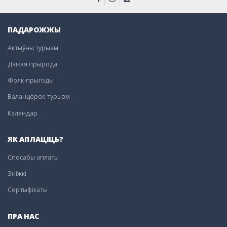
ПАДАРОЖЖЫ
Актыўны турызм
Дзікая прырода
Фолк-прыгоды
Валанцёрскі турызм
Каляндар
ЯК АПЛАЦІЦЬ?
Спосабы аплаты
Зніжкі
Сертыфікаты
ПРА НАС