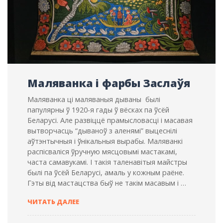
Маляванка і фарбы Заслаўя
Маляванка ці маляваныя дываны былі
папулярны ў 1920-я гады ў вёсках па ўсёй
Беларусі. Але развіццё прамысловасці і масавая
вытворчасць “дываноў з аленямі” выцеснілі
аўтэнтычныя і ўнікальныя вырабы. Маляванкі
распісваліся ўручную мясцовымі мастакамі,
часта самавукамі. І такія таленавітыя майстры
былі па ўсёй Беларусі, амаль у кожным раёне.
Гэты від мастацства быў не такім масавым і …
МАЛЯВАНКА
ЧИТАТЬ ДАЛЕЕ
І
ФАРБЫ