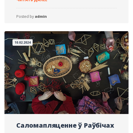
ПЕРВОЦВЕТОВ
Posted by
admin
10.02.2024
Саломапляценне ў Раўбічах