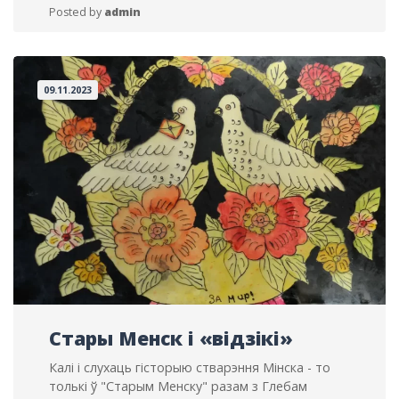
ЗАСЛАЎЯ
Posted by
admin
09.11.2023
Стары Менск і «відзікі»
Калі і слухаць гісторыю стварэння Мінска - то
толькі ў "Старым Менску" разам з Глебам