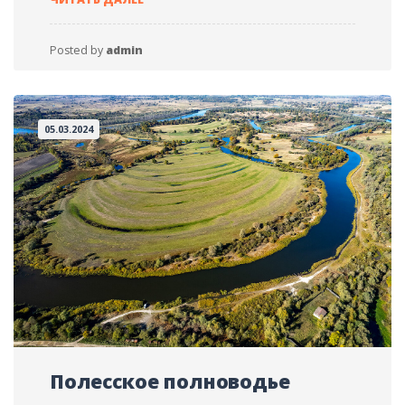
Ў
НАРКЕВІЧА-
ЁДКІ
Posted by
admin
05.03.2024
Полесское полноводье