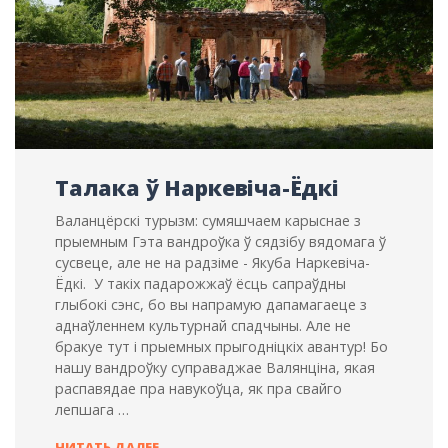
Талака ў Наркевіча-Ёдкі
Валанцёрскі турызм: сумяшчаем карыснае з
прыемным Гэта вандроўка ў сядзібу вядомага ў
сусвеце, але не на радзіме - Якуба Наркевіча-
Ёдкі. У такіх падарожжаў ёсць сапраўдны
глыбокі сэнс, бо вы напрамую дапамагаеце з
аднаўленнем культурнай спадчыны. Але не
бракуе тут і прыемных прыгодніцкіх авантур! Бо
нашу вандроўку суправаджае Валянціна, якая
распавядае пра навукоўца, як пра свайго
лепшага …
ТАЛАКА
ЧИТАТЬ ДАЛЕЕ