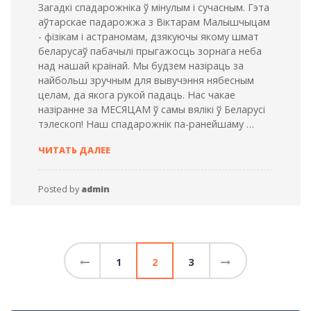
Загадкі спадарожніка ў мінулым і сучасным. Гэта
аўтарскае падарожжа з Віктарам Малышчыцам
- фізікам і астраномам, дзякуючы якому шмат
беларусаў пабачылі прыгажосць зорнага неба
над нашай краінай. Мы будзем назіраць за
найбольш зручным для вывучэння нябесным
целам, да якога рукой падаць. Нас чакае
назіранне за МЕСЯЦАМ ў самы вялікі ў Беларусі
тэлескоп! Наш спадарожнік па-ранейшаму …
ЗАГАДКІ
ЧИТАТЬ ДАЛЕЕ
СПАДАРОЖНІКА
Posted by
admin
Навигация
1
2
3
по
записям