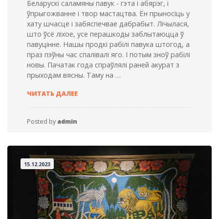
Беларускі саламяны павук - гэта і абярэг, і
ўпрыгожванне і твор мастацтва. Ён прыносіць у
хату шчасце і забяспечвае дабрабыт. Лічылася,
што ўсё ліхое, усе перашкоды заблытаюцца ў
павуцінне. Нашы продкі рабілі павука штогод, а
праз пэўны час спалівалі яго. І потым зноў рабілі
новы. Пачатак года спраўлялі раней акурат з
прыходам вясны. Таму на …
САЛОМАПЛЯЦЕННЕ
ЧИТАТЬ ДАЛЕЕ
Ў
РАЎБІЧАХ
Posted by
admin
15.12.2023