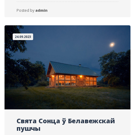
Posted by
admin
24.09.2023
Свята Сонца ў Белавежскай
пушчы