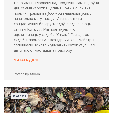
Напрыканцы чэрвеня надыходзяць самыя доўгія
дні, самыя кароткія цёплыя ночы. Сонечныя
прамяні грэюць ва ўсю моц і надаюць усяму
наваколлю магутнасць. Дзень летняга
сонцастаяння беларусы здаўна адзначаюць
святам Купалля. Мы прапануем яго
адсвяткаваць у сядзібе “Стулы”. Гаспадары
сядзібы Ларыса і Аляксандр Быцко - майстры
гасціннасці. Іх хата – унікальны куток утульнасці
ды спакою, мастацкага прастору …
СВЯТА
ЧИТАТЬ ДАЛЕЕ
СОНЦА
Ў
БЕЛАВЕЖСКАЙ
Posted by
admin
ПУШЧЫ
23.08.2022