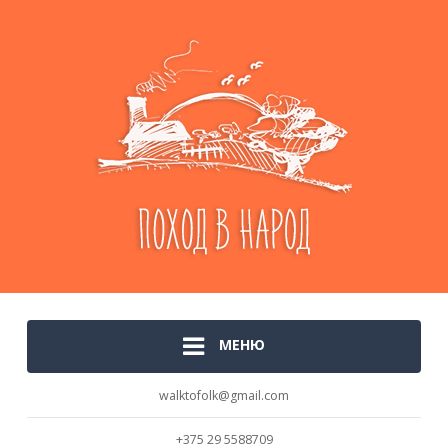
МЕНЮ
walktofolk@gmail.com
+375 29 5588709