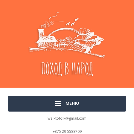
МЕНЮ
walktofolk@gmail.com
+375 29 5588709