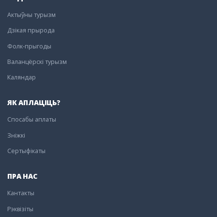
Актыўны турызм
Дзікая прырода
Фолк-прыгоды
Валанцёрскі турызм
Каляндар
ЯК АПЛАЦІЦЬ?
Спосабы аплаты
Зніжкі
Сертыфікаты
ПРА НАС
Кантакты
Рэквізіты